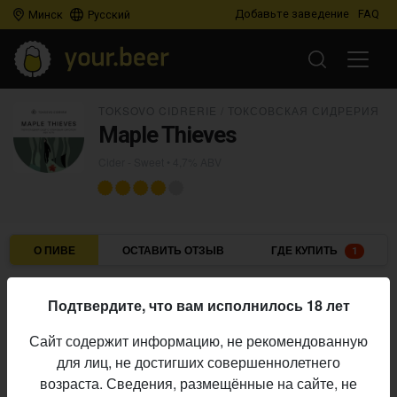
Добавьте заведение
FAQ
Минск
Русский
TOKSOVO CIDRERIE / ТОКСОВСКАЯ СИДРЕРИЯ
Maple Thieves
Cider - Sweet
• 4,7% ABV
О ПИВЕ
ОСТАВИТЬ ОТЗЫВ
ГДЕ КУПИТЬ
1
Toksovo Cidrerie / Токсовская Сидрерия
Пивоварня:
Подтвердите, что вам исполнилось 18 лет
Cider - Sweet
Стиль:
Сайт содержит информацию, не рекомендованную
4,7%
Алкоголь:
для лиц, не достигших совершеннолетнего
Начало
возраста. Сведения, размещённые на сайте, не
22.12.2025
выпуска: