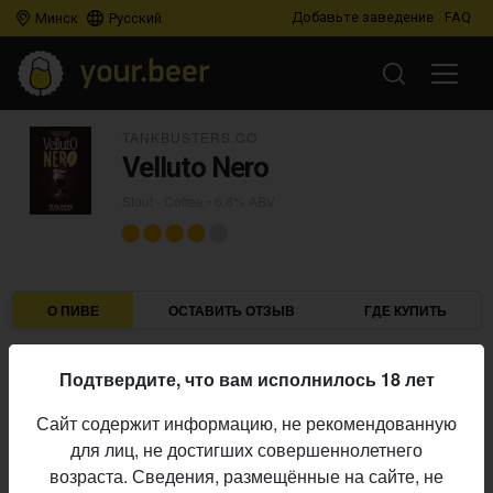
Добавьте заведение
FAQ
Минск
Русский
TANKBUSTERS.CO
Velluto Nero
Stout - Coffee
• 6,8% ABV
О ПИВЕ
ОСТАВИТЬ ОТЗЫВ
ГДЕ КУПИТЬ
TankBusters.Co
Пивоварня:
Подтвердите, что вам исполнилось 18 лет
Stout - Coffee
Стиль:
Сайт содержит информацию, не рекомендованную
6,8%
Алкоголь:
для лиц, не достигших совершеннолетнего
Начало
возраста. Сведения, размещённые на сайте, не
09.01.2026
выпуска: