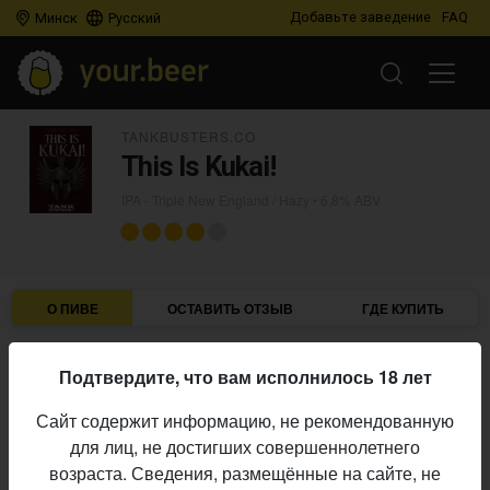
Добавьте заведение
FAQ
Минск
Русский
TANKBUSTERS.CO
This Is Kukai!
IPA - Triple New England / Hazy
• 6,8% ABV
О ПИВЕ
ОСТАВИТЬ ОТЗЫВ
ГДЕ КУПИТЬ
TankBusters.Co
Пивоварня:
Подтвердите, что вам исполнилось 18 лет
IPA - Triple New England / Hazy
Стиль:
Сайт содержит информацию, не рекомендованную
6,8%
Алкоголь:
для лиц, не достигших совершеннолетнего
Начало
возраста. Сведения, размещённые на сайте, не
14.04.2026
выпуска: