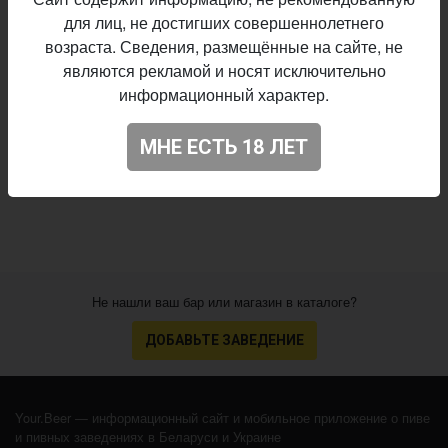
Taler
Пивоварня:
для лиц, не достигших совершеннолетнего
IPA - American
Стиль:
возраста. Сведения, размещённые на сайте, не
6,2%
Алкоголь:
являются рекламой и носят исключительно
60 IBU
Горечь:
информационный характер.
Amarillo, Centennial, Cascade, El Dorado
Хмель:
Начало
МНЕ ЕСТЬ 18 ЛЕТ
29.04.2020
выпуска:
3.597
Оценка:
Не нашли ваш бар или магазин в каталоге?
ДОБАВЬТЕ ЗАВЕДЕНИЕ
Your.Beer — информационный сайт и мобильное приложение о пиве
и пивных заведениях в Беларуси и Украине