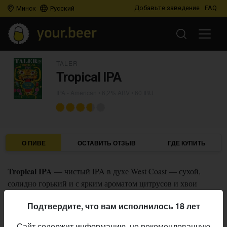
Добавьте заведение
FAQ
Минск
Русский
TALER
Tropical IPA
IPA - American
• 6,2% ABV • 60 IBU
О ПИВЕ
ОСТАВИТЬ ОТЗЫВ
ГДЕ КУПИТЬ
Tropical IPA
— чистый IPA в духе West Coast — сухой,
солидно горький и с ярким ароматом цитрусов и хвои
благодаря свежим Amarillo и Centennial в квартете с Cascade
Подтвердите, что вам исполнилось 18 лет
и El Dorado.
Сайт содержит информацию, не рекомендованную