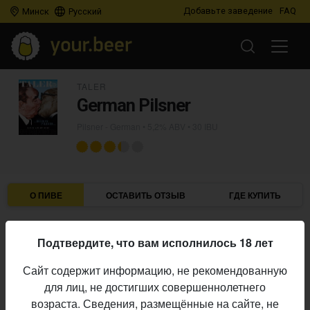
Добавьте заведение
FAQ
Минск
Русский
TALER
German Pilsner
Pilsner - German
• 5,2% ABV • 30 IBU
О ПИВЕ
ОСТАВИТЬ ОТЗЫВ
ГДЕ КУПИТЬ
Taler
Пивоварня:
Подтвердите, что вам исполнилось 18 лет
Pilsner - German
Стиль:
Сайт содержит информацию, не рекомендованную
12,5%
Плотность:
для лиц, не достигших совершеннолетнего
5,2%
Алкоголь:
возраста. Сведения, размещённые на сайте, не
30 IBU
Горечь: