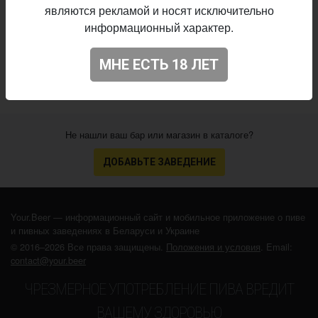
являются рекламой и носят исключительно
Начало
информационный характер.
02.04.2019
выпуска:
3.306
Оценка:
МНЕ ЕСТЬ 18 ЛЕТ
Не нашли ваш бар или магазин в каталоге?
ДОБАВЬТЕ ЗАВЕДЕНИЕ
Your.Beer — информационный сайт и мобильное приложение о пиве
и пивных заведениях в Беларуси и Украине
© 2016–2026 Все права защищены.
Положения и условия
. Email:
contact@your.beer
ЧРЕЗМЕРНОЕ УПОТРЕБЛЕНИЕ ПИВА ВРЕДИТ
ВАШЕМУ ЗДОРОВЬЮ