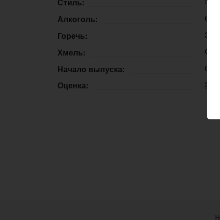
IPA 
Стиль:
6,2
Алкоголь:
30 
Горечь:
Cas
Хмель:
09.
Начало выпуска:
3.6
Оценка:
Н