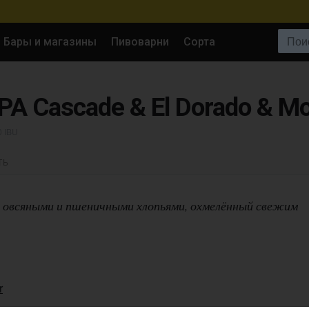
Поиск:
Бары и магазины
Пивоварни
Сорта
PA Cascade & El Dorado & M
0 IBU
ТЬ
 овсяными и пшеничными хлопьями, охмелённый свежим
r