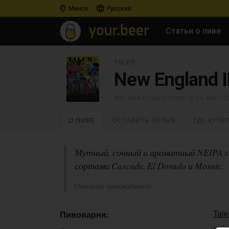
Минск
Русский
Статьи о пиве
TALER
New England I
IPA - New England / Hazy
• 6,2% ABV • 3
О ПИВЕ
ОСТАВИТЬ ОТЗЫВ
ГДЕ КУПИ
Мутный, сочный и ароматный NEIPA с
сортами Cascade, El Dorado и Mosaic.
Описание производителя
Tale
Пивоварня: