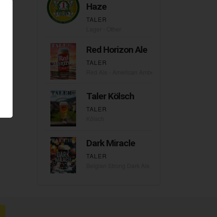
Haze
TALER
Lager - Other
Red Horizon Ale
TALER
Red Ale - American Amber / Red
Taler Kölsch
TALER
Kölsch
Dark Miracle
TALER
Belgian Strong Dark Ale