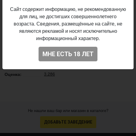
Сайт содержит информацию, не рекомендованную
Taler
Пивоварня:
для лиц, не достигших совершеннолетнего
Pilsner - Czech / Bohemian
Стиль:
возраста. Сведения, размещённые на сайте, не
13,0%
Плотность:
являются рекламой и носят исключительно
4,9%
Алкоголь:
информационный характер.
30 IBU
Горечь:
Hallertauer Tradition
Хмель:
МНЕ ЕСТЬ 18 ЛЕТ
Начало
23.12.2020
выпуска:
3.286
Оценка:
Не нашли ваш бар или магазин в каталоге?
ДОБАВЬТЕ ЗАВЕДЕНИЕ