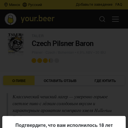
Добавьте заведение
FAQ
Минск
Русский
TALER
Czech Pilsner Baron
Pilsner - Czech / Bohemian
• 4,9% ABV • 30 IBU
О ПИВЕ
ОСТАВИТЬ ОТЗЫВ
ГДЕ КУПИТЬ
Классический чешский лагер — умеренно горькое
светлое пиво с лёгким солодовым вкусом и
характерным ароматом немецкого хмеля Hallertau
Tradition.
Подтвердите, что вам исполнилось 18 лет
Описание производителя