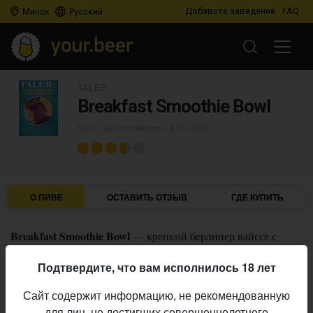
Добавьте заведение
FAQ
Минск
Русский
TALER
Breakfast Smoothie Bowl
Sour - Berliner Weisse
• 6,8% ABV
О ПИВЕ
ОСТАВИТЬ ОТЗЫВ
ГДЕ КУПИТЬ
Breakfast Smoothie Bowl
— крепкий берлинер вайссе с
бананом, чёрной смородиной, корицей, ванилью и лактозой.
Подтвердите, что вам исполнилось 18 лет
Taler
Пивоварня:
Сайт содержит информацию, не рекомендованную
Sour - Berliner Weisse
Стиль:
для лиц, не достигших совершеннолетнего