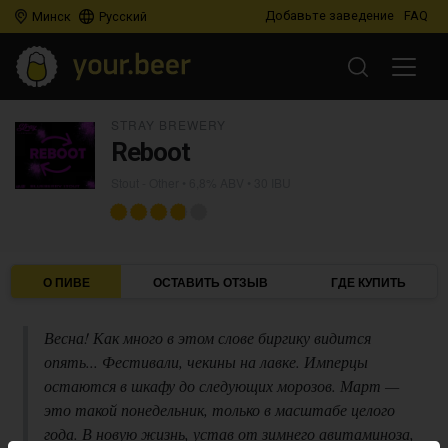
Добавьте заведение
FAQ
Минск
Русский
STRAY BREWERY
Reboot
Stout - Other
• 6,8% ABV • 30 IBU
О ПИВЕ
ОСТАВИТЬ ОТЗЫВ
ГДЕ КУПИТЬ
Весна! Как много в этом слове биргику видится
опять... Фестивали, чекины на лавке. Имперцы
остаются в шкафу до следующих морозов. Март —
это такой понедельник, только в масштабе целого
года. В новую жизнь, устав от зимнего авитаминоза,