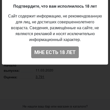
мы врываемся с нашим перезагрузочным стаутом —
Подтвердите, что вам исполнилось 18 лет
черничным, весенним, одновременно классическим и
модным — Reboot. Пусть всегда будет солнце!
Сайт содержит информацию, не рекомендованную
для лиц, не достигших совершеннолетнего
Описание производителя
возраста. Сведения, размещённые на сайте, не
Stray Brewery
Пивоварня:
являются рекламой и носят исключительно
Stout - Other
информационный характер.
Стиль:
6,8%
Алкоголь:
МНЕ ЕСТЬ 18 ЛЕТ
30 IBU
Горечь:
Blueberry
обавки:
Начало
11.03.2020
выпуска:
3.791
Оценка:
Не нашли ваш бар или магазин в каталоге?