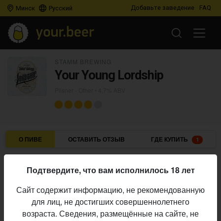
Добавьте заведение
FAQ
Минск
Русский
STAMM BREWING
Your Young Lordship
Pilsner - Other
• 4,7% ABV
О ПИВЕ
ОСТАВИТЬ ОТЗЫВ
ГДЕ КУПИТЬ
1
Stamm Brewing
Пивоварня:
Подтвердите, что вам исполнилось 18 лет
Pilsner - Other
Стиль:
Сайт содержит информацию, не рекомендованную
4,7%
Алкоголь:
для лиц, не достигших совершеннолетнего
Начало
возраста. Сведения, размещённые на сайте, не
10.02.2021
выпуска: