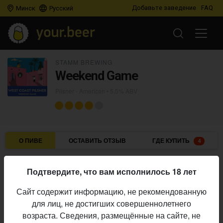
Добавьте заведение
FAQ
Минск
Русский
STAMM BREWING
Weekend Game
Pilsner - American
• 5,5% ABV
О ПИВЕ
ОСТАВИТЬ ОТЗЫВ
ГДЕ КУПИТЬ
4
Stamm Brewing
Пивоварня:
Подтвердите, что вам исполнилось 18 лет
Pilsner - American
Стиль:
Сайт содержит информацию, не рекомендованную
5,5%
Алкоголь:
для лиц, не достигших совершеннолетнего
Начало
возраста. Сведения, размещённые на сайте, не
09.06.2026
выпуска: