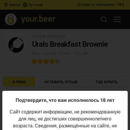
Добавьте заведение
FAQ
Минск
Русский
STAMM BREWING
Urals Breakfast Brownie
Stout - Imperial / Double
• 6,8% ABV
О ПИВЕ
ОСТАВИТЬ ОТЗЫВ
ГДЕ КУПИТЬ
Stamm Brewing
Пивоварня:
Подтвердите, что вам исполнилось 18 лет
Stout - Imperial / Double
Стиль:
Сайт содержит информацию, не рекомендованную
6,8%
Алкоголь:
для лиц, не достигших совершеннолетнего
Начало
возраста. Сведения, размещённые на сайте, не
29.06.2019
выпуска: