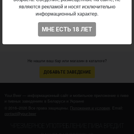
Mango, Passion fruit, Guava
обавки:
являются рекламой и носят исключительно
Начало
информационный характер.
10.04.2019
выпуска:
4.237
Оценка:
МНЕ ЕСТЬ 18 ЛЕТ
Не нашли ваш бар или магазин в каталоге?
ДОБАВЬТЕ ЗАВЕДЕНИЕ
Your.Beer — информационный сайт и мобильное приложение о пиве
и пивных заведениях в Беларуси и Украине
© 2016–2026 Все права защищены.
Положения и условия
. Email:
contact@your.beer
ЧРЕЗМЕРНОЕ УПОТРЕБЛЕНИЕ ПИВА ВРЕДИТ