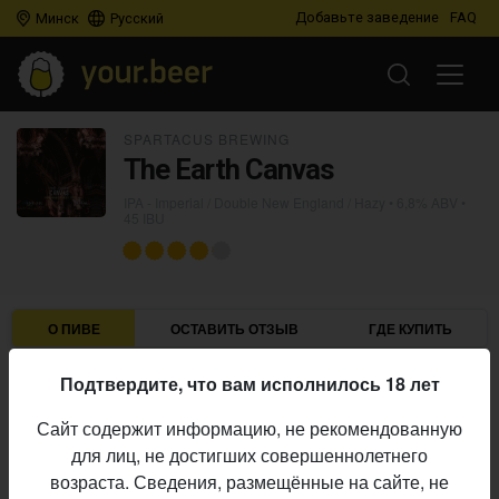
Добавьте заведение
FAQ
Минск
Русский
SPARTACUS BREWING
The Earth Canvas
IPA - Imperial / Double New England / Hazy
• 6,8% ABV •
45 IBU
О ПИВЕ
ОСТАВИТЬ ОТЗЫВ
ГДЕ КУПИТЬ
Подтвердите, что вам исполнилось 18 лет
Spartacus Brewing
Пивоварня:
IPA - Imperial / Double New England / Hazy
Стиль:
Сайт содержит информацию, не рекомендованную
6,8%
Алкоголь:
для лиц, не достигших совершеннолетнего
45 IBU
возраста. Сведения, размещённые на сайте, не
Горечь: