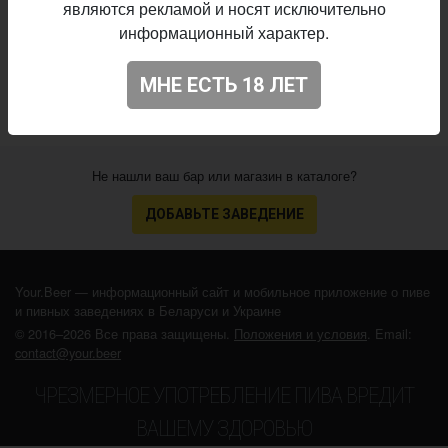
являются рекламой и носят исключительно
Начало
31.08.2023
выпуска:
информационный характер.
4.098
Оценка:
МНЕ ЕСТЬ 18 ЛЕТ
Не нашли ваш бар или магазин в каталоге?
ДОБАВЬТЕ ЗАВЕДЕНИЕ
Your.Beer — информационный сайт и мобильное приложение о пиве
и пивных заведениях в Беларуси и Украине
© 2016–2026 Все права защищены.
Положения и условия
. Email:
contact@your.beer
ЧРЕЗМЕРНОЕ УПОТРЕБЛЕНИЕ ПИВА ВРЕДИТ
ВАШЕМУ ЗДОРОВЬЮ