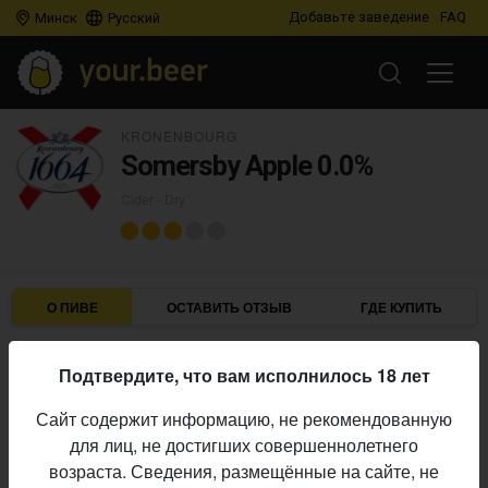
Добавьте заведение
FAQ
Минск
Русский
KRONENBOURG
Somersby Apple 0.0%
Cider - Dry
О ПИВЕ
ОСТАВИТЬ ОТЗЫВ
ГДЕ КУПИТЬ
Kronenbourg
Пивоварня:
Подтвердите, что вам исполнилось 18 лет
Cider - Dry
Стиль:
Сайт содержит информацию, не рекомендованную
Начало
для лиц, не достигших совершеннолетнего
14.11.2019
выпуска:
возраста. Сведения, размещённые на сайте, не
2.885
Оценка: