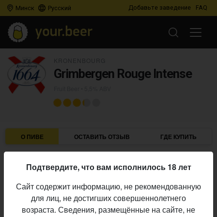
Добавьте заведение
FAQ
Минск
Русский
KRONENBOURG
Grimbergen Rouge Intense
Fruit Beer
• 5,5% ABV
О ПИВЕ
ОСТАВИТЬ ОТЗЫВ
ГДЕ КУПИТЬ
Kronenbourg
Пивоварня:
Подтвердите, что вам исполнилось 18 лет
Fruit Beer
Стиль:
Сайт содержит информацию, не рекомендованную
5,5%
Алкоголь:
для лиц, не достигших совершеннолетнего
Начало
возраста. Сведения, размещённые на сайте, не
22.06.2022
выпуска: