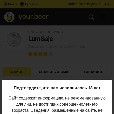
Добавьте заведение
FAQ
Минск
Русский
SNOWCAP BREWING
Lumišaje
Barleywine - English
• 6,8% ABV • 30 IBU
О ПИВЕ
ОСТАВИТЬ ОТЗЫВ
ГДЕ КУПИТЬ
Snowcap Brewing
Пивоварня:
Подтвердите, что вам исполнилось 18 лет
Barleywine - English
Стиль:
Сайт содержит информацию, не рекомендованную
6,8%
Алкоголь:
для лиц, не достигших совершеннолетнего
30 IBU
Горечь:
возраста. Сведения, размещённые на сайте, не
Начало