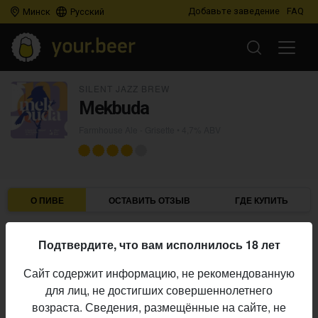
Добавьте заведение
FAQ
Минск
Русский
SILENT JAZZ BREW
Mekbuda
Farmhouse Ale - Grisette
• 4,7% ABV
О ПИВЕ
ОСТАВИТЬ ОТЗЫВ
ГДЕ КУПИТЬ
Silent Jazz Brew
Пивоварня:
Подтвердите, что вам исполнилось 18 лет
Farmhouse Ale - Grisette
Стиль:
Сайт содержит информацию, не рекомендованную
4,7%
Алкоголь:
для лиц, не достигших совершеннолетнего
Начало
возраста. Сведения, размещённые на сайте, не
06.08.2021
выпуска: