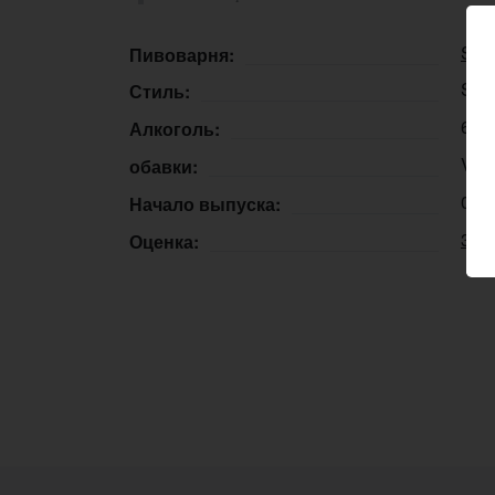
Sile
Пивоварня:
Stou
Стиль:
6,9
Алкоголь:
Vani
обавки:
04.
Начало выпуска:
3.9
Оценка: