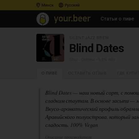
Минск
Русский
Статьи о пиве
SILENT JAZZ BREW
Blind Dates
Stout - Oatmeal
• 6,9% ABV
О ПИВЕ
ОСТАВИТЬ ОТЗЫВ
ГДЕ КУПИ
Blind Dates — наш новый сорт, с помо
сладким стаутам. В основе засыпи — м
Вкусо-ароматический профиль обрамле
Аравийского полуострова, который зам
сладость. 100% Vegan
Описание производителя