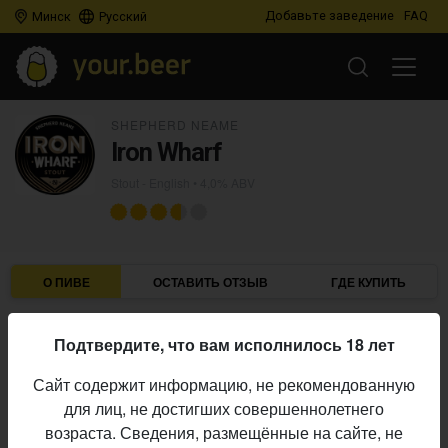
Добавьте заведение
FAQ
Минск
Русский
SHEPHERD NEAME
Iron Wharf
Stout - English
• 4,0% ABV
О ПИВЕ
ОСТАВИТЬ ОТЗЫВ
ГДЕ КУПИТЬ
Shepherd Neame
Пивоварня:
Подтвердите, что вам исполнилось 18 лет
Stout - English
Стиль:
Сайт содержит информацию, не рекомендованную
4,0%
Алкоголь:
для лиц, не достигших совершеннолетнего
Начало
возраста. Сведения, размещённые на сайте, не
14.04.2025
выпуска: