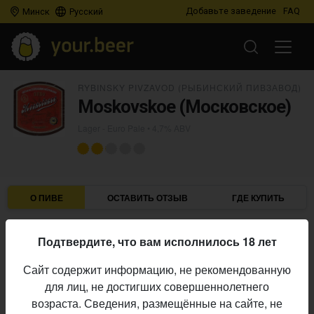
Добавьте заведение
FAQ
Минск
Русский
RYBINSKY PIVZAVOD (РЫБИНСКИЙ ПИВЗАВОД)
Moskovskoe (Московское)
Lager - Euro Pale
• 4,7% ABV
О ПИВЕ
ОСТАВИТЬ ОТЗЫВ
ГДЕ КУПИТЬ
Rybinsky Pivzavod (Рыбинский Пивзавод)
Пивоварня:
Подтвердите, что вам исполнилось 18 лет
Lager - Euro Pale
Стиль:
Сайт содержит информацию, не рекомендованную
4,7%
Алкоголь:
для лиц, не достигших совершеннолетнего
Начало
возраста. Сведения, размещённые на сайте, не
25.04.2016
выпуска: