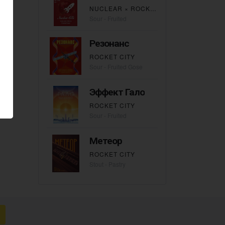
NUCLEAR
×
ROCKET CITY
Sour - Fruited
Резонанс
ROCKET CITY
Sour - Fruited Gose
Эффект Гало
ROCKET CITY
Sour - Fruited
Метеор
ROCKET CITY
Stout - Pastry