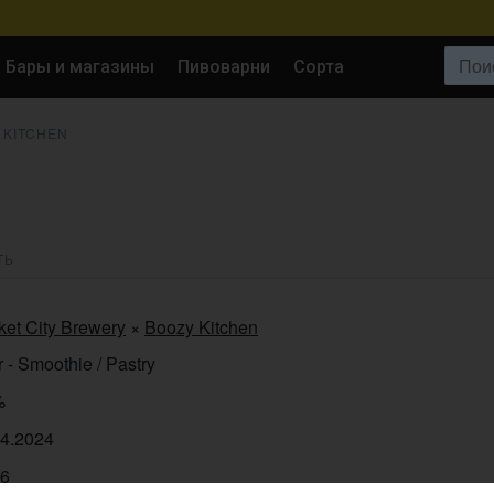
Поиск:
Бары и магазины
Пивоварни
Сорта
 KITCHEN
ТЬ
et City Brewery
×
Boozy Kitchen
 - Smoothie / Pastry
%
04.2024
46