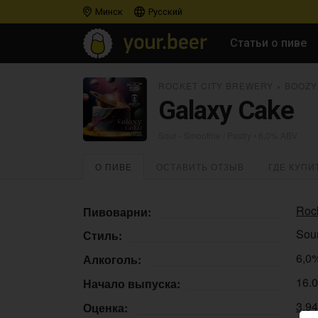
Минск
Русский
Статьи о пиве
ROCKET CITY BREWERY
×
BOOZY
Galaxy Cake
Sour - Smoothie / Pastry
• 6,0% ABV
О ПИВЕ
ОСТАВИТЬ ОТЗЫВ
ГДЕ КУПИ
Rock
Пивоварни:
Sour
Стиль:
6,0
Алкоголь:
16.
Начало выпуска:
3.9
Оценка: