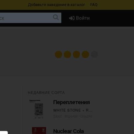
Добавьте заведение
в каталог
FAQ
Войти
НЕДАВНИЕ СОРТА
Переплетения
WHITE STONE
×
ROCKET CITY
Stout - Imperial / Double
Nuclear Cola