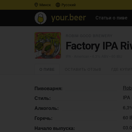
Минск
Русский
Статьи о пиве
ROBIM GOOD BREWERY
Factory IPA R
IPA - American
• 6,3% ABV • 60 IBU
О ПИВЕ
ОСТАВИТЬ ОТЗЫВ
ГДЕ КУПИ
Rob
Пивоварня:
IPA 
Стиль:
6,3
Алкоголь:
60 
Горечь:
03.
Начало выпуска: