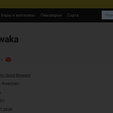
Поиск:
Бары и магазины
Пивоварни
Сорта
iwaka
ТЬ
10
im Good Brewery
- American
%
IBU
07.2026