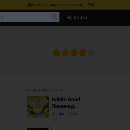
Добавьте заведение
в каталог
FAQ
Войти
НЕДАВНИЕ СОРТА
Robim Good
Лимонад
Лимон-Лайм
ROBIM GOOD
N/A