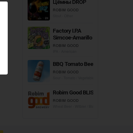
Цёмны DROP
ROBIM GOOD
Stout - Other
Factory I.P.A
Simcoe-Amarillo
ROBIM GOOD
IPA - American
BBQ Tomato Beer
ROBIM GOOD
Sour - Tomato / Vegetable Gose
Robim Good BLISS
ROBIM GOOD
Wheat Beer - Witbier / Blanche