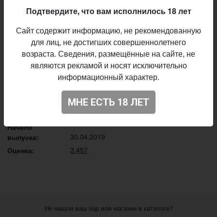
штамом дрожжей, не оставит равнодушным
Подтвердите, что вам исполнилось 18 лет
любителей крепкого пива. А нежная вишня приведет
рецепторы в восторг. Не откажите себе в
Сайт содержит информацию, не рекомендованную
удовольствии
для лиц, не достигших совершеннолетнего
возраста. Сведения, размещённые на сайте, не
Описание производителя
являются рекламой и носят исключительно
Rising Moon Brewery
Пивоварня:
информационный характер.
Porter - Other
Стиль:
МНЕ ЕСТЬ 18 ЛЕТ
6,8%
Алкоголь:
40 IBU
Горечь:
Начало
30.04.2019
выпуска:
3.457
Оценка:
Не нашли ваш бар или магазин в каталоге?