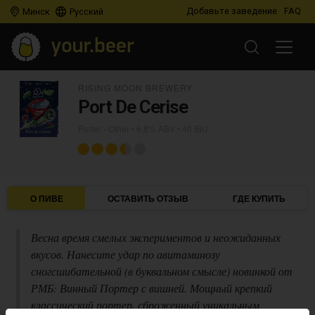
Добавьте заведение
FAQ
Минск
Русский
RISING MOON BREWERY
Port De Cerise
Porter - Other
• 6,8% ABV • 40 IBU
О ПИВЕ
ОСТАВИТЬ ОТЗЫВ
ГДЕ КУПИТЬ
Весна время смелых экспериментов и неожиданных
вкусов. Нанесите удар по авитаминозу
сногсшибательной (в буквальном смысле) новинкой от
РМБ: Винный Портер с вишней. Мощный крепкий
классический портер, сброженный уникальным