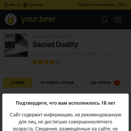
Добавьте заведение
FAQ
Минск
Русский
REWORT BREWERY
Sacred Duality
Stout - Imperial / Double Milk
• 6,8% ABV • 27 IBU
О ПИВЕ
ОСТАВИТЬ ОТЗЫВ
ГДЕ КУПИТЬ
1
Rewort Brewery
Пивоварня:
Подтвердите, что вам исполнилось 18 лет
Stout - Imperial / Double Milk
Стиль:
Сайт содержит информацию, не рекомендованную
6,8%
Алкоголь:
для лиц, не достигших совершеннолетнего
27 IBU
Горечь:
возраста. Сведения, размещённые на сайте, не
Chocolate
обавки: