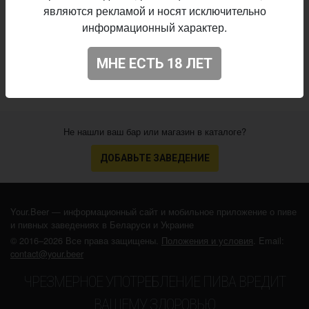
являются рекламой и носят исключительно
Начало
информационный характер.
10.01.2020
выпуска:
4.072
Оценка:
МНЕ ЕСТЬ 18 ЛЕТ
Не нашли ваш бар или магазин в каталоге?
ДОБАВЬТЕ ЗАВЕДЕНИЕ
Your.Beer — информационный сайт и мобильное приложение о пиве
и пивных заведениях в Беларуси и Украине
© 2016–2026 Все права защищены.
Положения и условия
. Email:
contact@your.beer
ЧРЕЗМЕРНОЕ УПОТРЕБЛЕНИЕ ПИВА ВРЕДИТ
ВАШЕМУ ЗДОРОВЬЮ