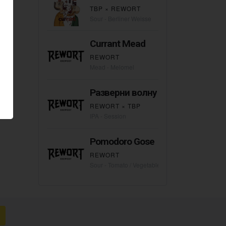
TBP
×
REWORT
Sour - Berliner Weisse
Currant Mead
REWORT
Mead - Melomel
Разверни волну
REWORT
×
TBP
IPA - Session
Pomodoro Gose
REWORT
Sour - Tomato / Vegetable Gose