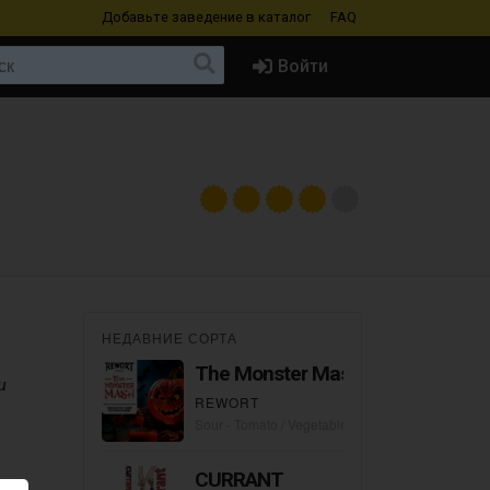
Добавьте заведение
в каталог
FAQ
Войти
НЕДАВНИЕ СОРТА
The Monster Mash
и
REWORT
Sour - Tomato / Vegetable Gose
CURRANT