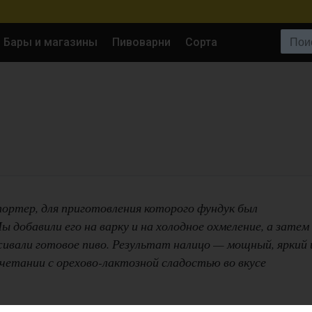
Поиск:
Бары и магазины
Пивоварни
Сорта
 портер, для приготовления которого фундук был
ы добавили его на варку и на холодное охмеление, а затем
ивали готовое пиво. Результат налицо — мощный, яркий 
четании с орехово-лактозной сладостью во вкусе