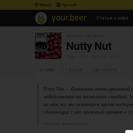
Минск
Русский
Статьи о пиве
REWORT BREWERY
Nutty Nut
Porter - Other
• 6,9% ABV • 30 IBU
О ПИВЕ
1 ОТЗЫВ
ГДЕ КУПИТЬ
Nutty Nut — буквально очень ореховый
задействован на нескольких стадиях. М
на нём же мы некоторое время выдерж
сбивающий с ног ореховый аромат в со
Описание производителя