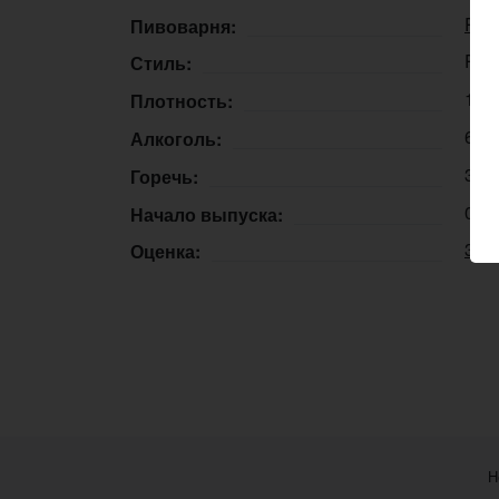
Rew
Пивоварня:
Port
Стиль:
19,
Плотность:
6,9
Алкоголь:
30 
Горечь:
07.
Начало выпуска:
3.9
Оценка:
Н