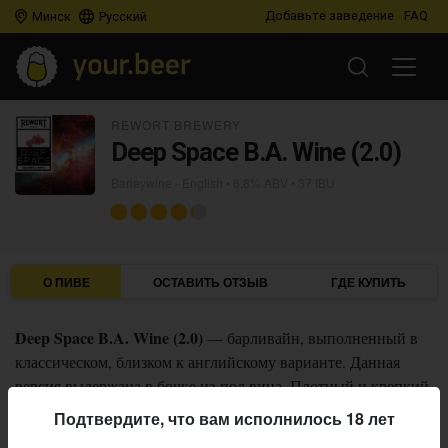
Добавьте заведение
FAQ
Минск
Русский
REWORT BREWERY
Deep Space B.A. Wine (2.0)
Barleywine - English
• 6,8% ABV • 37 IBU
О ПИВЕ
ОСТАВИТЬ ОТЗЫВ
ГДЕ КУПИТЬ
Deep Space B.A. Wine (2.0)
— барливайн, выполненный в
классическом, близком к английскому варианте. Данная
версия выдержана в бочке из-под вина. Плотный и крепкий,
с выраженным винно-бочковым ароматом и согревающим
Подтвердите, что вам исполнилось 18 лет
вкусом с пробивающимися алкогольными нотами.