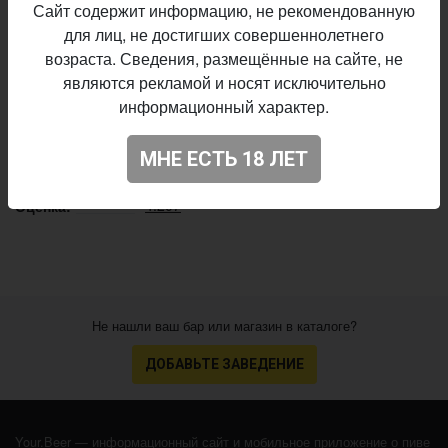
Сайт содержит информацию, не рекомендованную
Rewort Brewery
Пивоварня:
для лиц, не достигших совершеннолетнего
Barleywine - English
Стиль:
возраста. Сведения, размещённые на сайте, не
30,0%
Плотность:
являются рекламой и носят исключительно
информационный характер.
6,8%
Алкоголь:
37 IBU
Горечь:
МНЕ ЕСТЬ 18 ЛЕТ
Начало
05.10.2019
выпуска:
4.207
Оценка:
Не нашли ваш бар или магазин в каталоге?
ДОБАВЬТЕ ЗАВЕДЕНИЕ
Your.Beer — информационный сайт и мобильное приложение о пиве