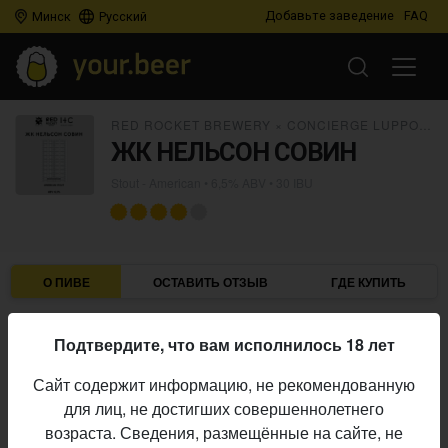
Добавьте заведение
FAQ
Минск
Русский
RED ROCKET BREWERY
×
CONCIERGE LUPPOLO
ЖК НЕЛЬСОН СОВИН
Stout - American
• 6,5% ABV • 30 IBU
О ПИВЕ
ОСТАВИТЬ ОТЗЫВ
ГДЕ КУПИТЬ
Red Rocket Brewery
×
Concierge Luppolo
Пивоварни:
Подтвердите, что вам исполнилось 18 лет
Stout - American
Стиль:
Сайт содержит информацию, не рекомендованную
6,5%
Алкоголь:
для лиц, не достигших совершеннолетнего
30 IBU
Горечь:
возраста. Сведения, размещённые на сайте, не
Начало