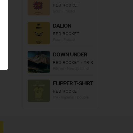
RED ROCKET
Sour - Fruited
DALION
RED ROCKET
Sour - Fruited
DOWN UNDER
RED ROCKET
×
TRIX
Pilsner - New Zealand
FLIPPER T-SHIRT
RED ROCKET
IPA - Imperial / Double