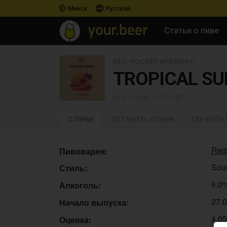
Минск
Русский
Статьи о пиве
RED ROCKET BREWERY
TROPICAL SU
Sour - Fruited
• 6,0% ABV
О ПИВЕ
ОСТАВИТЬ ОТЗЫВ
ГДЕ КУПИ
Red
Пивоварня:
Sour
Стиль:
6,0
Алкоголь:
27.
Начало выпуска:
4.0
Оценка: