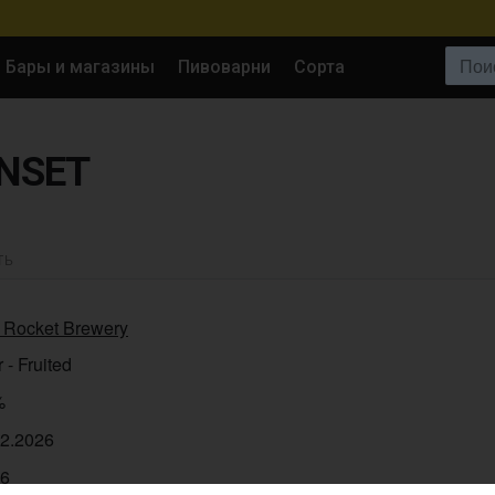
Поиск:
Бары и магазины
Пивоварни
Сорта
NSET
ТЬ
 Rocket Brewery
 - Fruited
%
02.2026
56