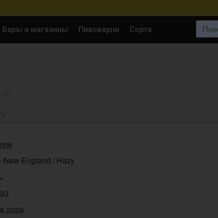
Поиск:
Бары и магазины
Пивоварни
Сорта
5 IBU
ТЬ
rew
- New England / Hazy
%
IBU
06.2026