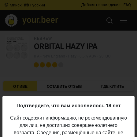
Добавьте заведение
FAQ
Минск
Русский
REBREW
ORBITAL HAZY IPA
IPA - New England / Hazy
• 6,5% ABV • 20 IBU
О ПИВЕ
ОСТАВИТЬ ОТЗЫВ
ГДЕ КУПИТЬ
Rebrew
Пивоварня:
Подтвердите, что вам исполнилось 18 лет
IPA - New England / Hazy
Стиль:
Сайт содержит информацию, не рекомендованную
6,5%
Алкоголь:
для лиц, не достигших совершеннолетнего
20 IBU
Горечь:
возраста. Сведения, размещённые на сайте, не
Начало