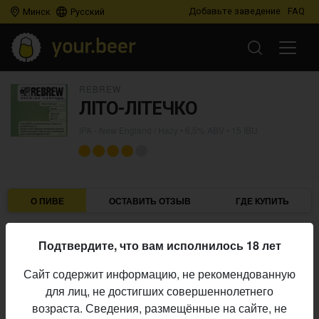
Добавьте заведение
FAQ
Минск
Русский
REBREW
ЛІТО-ЛІТЕЧКО
IPA - New England / Hazy
• 6,5% ABV • 15 IBU
О ПИВЕ
ОСТАВИТЬ ОТЗЫВ
ГДЕ КУПИТЬ
Rebrew
Пивоварня:
Подтвердите, что вам исполнилось 18 лет
IPA - New England / Hazy
Стиль:
Сайт содержит информацию, не рекомендованную
6,5%
Алкоголь:
для лиц, не достигших совершеннолетнего
15 IBU
Горечь:
возраста. Сведения, размещённые на сайте, не
Начало