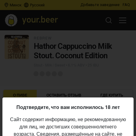
Добавьте заведение
FAQ
Минск
Русский
REBREW
Hathor Cappuccino Milk
Stout. Coconut Edition
Stout - Milk / Sweet
• 6,1% ABV • 25 IBU
О ПИВЕ
ОСТАВИТЬ ОТЗЫВ
ГДЕ КУПИТЬ
Подтвердите, что вам исполнилось 18 лет
Rebrew
Пивоварня:
Сайт содержит информацию, не рекомендованную
Stout - Milk / Sweet
Стиль:
для лиц, не достигших совершеннолетнего
6,1%
Алкоголь:
возраста. Сведения, размещённые на сайте, не