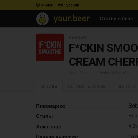
Минск
Русский
Статьи о пиве
REBREW
F*CKIN SMOO
CREAM CHERR
Sour - Smoothie / Pastry
• 4,5% ABV
О ПИВЕ
ОСТАВИТЬ ОТЗЫВ
ГДЕ КУПИ
Reb
Пивоварня:
Sour
Стиль:
4,5
Алкоголь:
15.
Начало выпуска: