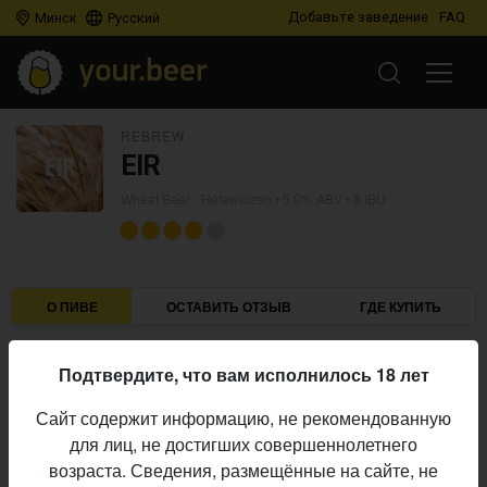
Добавьте заведение
FAQ
Минск
Русский
REBREW
EIR
Wheat Beer - Hefeweizen
• 5,0% ABV • 8 IBU
О ПИВЕ
ОСТАВИТЬ ОТЗЫВ
ГДЕ КУПИТЬ
Rebrew
Пивоварня:
Подтвердите, что вам исполнилось 18 лет
Wheat Beer - Hefeweizen
Стиль:
Сайт содержит информацию, не рекомендованную
5,0%
Алкоголь:
для лиц, не достигших совершеннолетнего
8 IBU
Горечь:
возраста. Сведения, размещённые на сайте, не
Начало