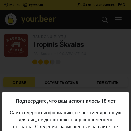
Добавьте заведение
FAQ
Минск
Русский
RAUDONŲ PLYTŲ
Tropinis Škvalas
IPA - Session
• 4,0% ABV • 27 IBU
О ПИВЕ
ОСТАВИТЬ ОТЗЫВ
ГДЕ КУПИТЬ
Raudonų Plytų
Пивоварня:
Подтвердите, что вам исполнилось 18 лет
IPA - Session
Стиль:
Сайт содержит информацию, не рекомендованную
4,0%
Алкоголь:
для лиц, не достигших совершеннолетнего
27 IBU
Горечь:
возраста. Сведения, размещённые на сайте, не
Начало