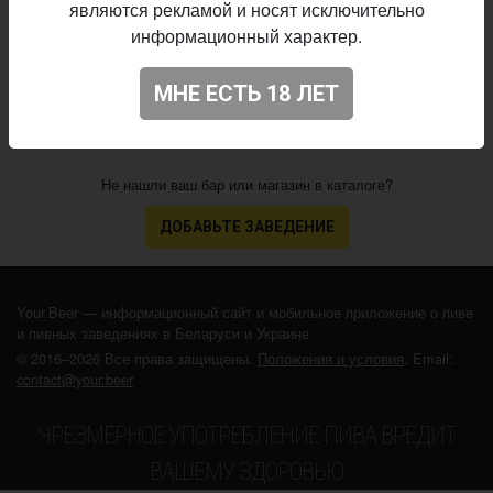
Начало
являются рекламой и носят исключительно
20.05.2026
выпуска:
информационный характер.
4.382
Оценка:
МНЕ ЕСТЬ 18 ЛЕТ
Не нашли ваш бар или магазин в каталоге?
ДОБАВЬТЕ ЗАВЕДЕНИЕ
Your.Beer — информационный сайт и мобильное приложение о пиве
и пивных заведениях в Беларуси и Украине
© 2016–2026 Все права защищены.
Положения и условия
. Email:
contact@your.beer
ЧРЕЗМЕРНОЕ УПОТРЕБЛЕНИЕ ПИВА ВРЕДИТ
ВАШЕМУ ЗДОРОВЬЮ