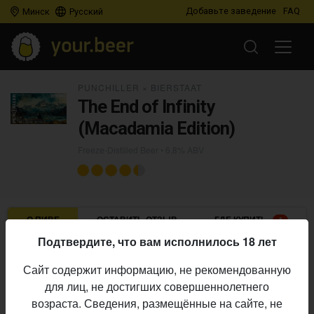
Добавьте заведение
FAQ
Минск
Русский
PUNCHILLER
×
BIERSTAAT
The End of Infinity
(Macadamia Edition)
Freeze-Distilled Beer
• 6,8% ABV
О ПИВЕ
ОСТАВИТЬ ОТЗЫВ
ГДЕ КУПИТЬ
1
Подтвердите, что вам исполнилось 18 лет
Punchiller
×
Bierstaat
Пивоварни:
Сайт содержит информацию, не рекомендованную
Freeze-Distilled Beer
Стиль:
для лиц, не достигших совершеннолетнего
6,8%
Алкоголь:
возраста. Сведения, размещённые на сайте, не