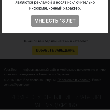
являются рекламой и носят исключительно
10.06.2026
выпуска:
информационный характер.
N/A
Оценка:
МНЕ ЕСТЬ 18 ЛЕТ
Не нашли ваш бар или магазин в каталоге?
ДОБАВЬТЕ ЗАВЕДЕНИЕ
Your.Beer — информационный сайт и мобильное приложение о пиве
и пивных заведениях в Беларуси и Украине
© 2016–2026 Все права защищены.
Положения и условия
. Email:
contact@your.beer
ЧРЕЗМЕРНОЕ УПОТРЕБЛЕНИЕ ПИВА ВРЕДИТ
ВАШЕМУ ЗДОРОВЬЮ