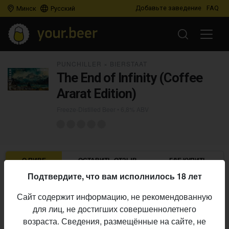
Добавьте заведение
FAQ
Минск
Русский
PUNCHILLER
×
BIERSTAAT
The End of Infinity (Coffee
Ararat Edition)
Freeze-Distilled Beer
• 6,8% ABV
О ПИВЕ
ОСТАВИТЬ ОТЗЫВ
ГДЕ КУПИТЬ
Подтвердите, что вам исполнилось 18 лет
Punchiller
×
Bierstaat
Пивоварни:
Сайт содержит информацию, не рекомендованную
Freeze-Distilled Beer
Стиль:
для лиц, не достигших совершеннолетнего
6,8%
Алкоголь:
возраста. Сведения, размещённые на сайте, не
Начало