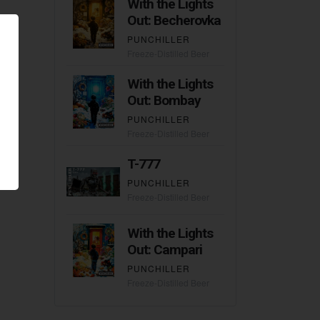
With the Lights
Out: Becherovka
PUNCHILLER
Freeze-Distilled Beer
With the Lights
Out: Bombay
PUNCHILLER
Freeze-Distilled Beer
T-777
PUNCHILLER
Freeze-Distilled Beer
With the Lights
Out: Campari
PUNCHILLER
Freeze-Distilled Beer