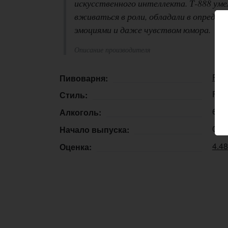
искусственного интеллекта. Т-888 уме
вживаться в роли, обладали в определё
эмоциями и даже чувством юмора.
Описание производителя
Punc
Пивоварня:
Free
Стиль:
6,8
Алкоголь:
04.
Начало выпуска:
4.4
Оценка: