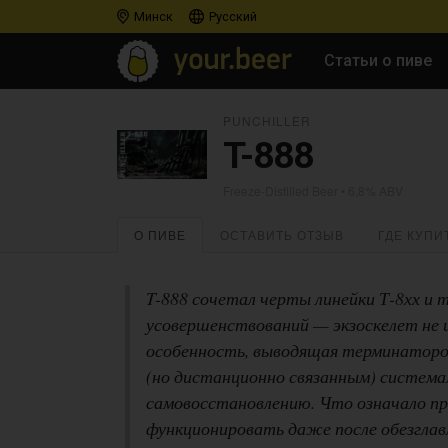
Минск
Русский
Статьи о пиве
PUNCHILLER
T-888
Freeze-Distilled Beer
• 6,8% ABV
О ПИВЕ
ОСТАВИТЬ ОТЗЫВ
ГДЕ КУПИ
T-888 сочетал черты линейки Т-8хх и
усовершенствований — экзоскелет не и
особенность, выводящая терминаторов
(но дистанционно связанным) системам
самовосстановлению. Что означало п
функционировать даже после обезглавл