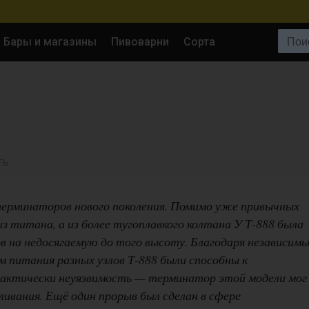
Поиск:
Бары и магазины
Пивоварни
Сорта
ТЬ
 терминаторов нового поколения. Помимо уже привычных
з титана, а из более тугоплавкого колтана У Т-888 была
 на недосягаемую до того высоту. Благодаря независим
 питания разных узлов Т-888 были способны к
рактически неуязвимость — терминатор этой модели мог
ивания. Ещё один прорыв был сделан в сфере