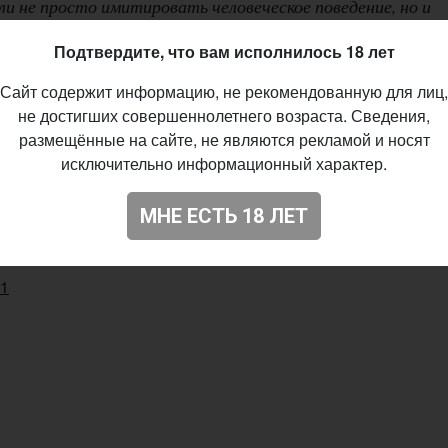
ли не просто имитировать человеческое поведение, но и
нных пределах свободой воли, логикой, некоторыми
Подтвердите, что вам исполнилось 18 лет
Сайт содержит информацию, не рекомендованную для лиц,
не достигших совершеннолетнего возраста. Сведения,
размещённые на сайте, не являются рекламой и носят
hiller
исключительно информационный характер.
ze-Distilled Beer
МНЕ ЕСТЬ 18 ЛЕТ
%
10.2024
81