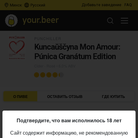
Добавьте заведение
FAQ
Минск
Русский
PUNCHILLER
Kuncaŭščyna Mon Amour:
Púnica Granátum Edition
Cider - Rosé
• 6,0% ABV
О ПИВЕ
ОСТАВИТЬ ОТЗЫВ
ГДЕ КУПИТЬ
Dry cider with pomegranate.
Подтвердите, что вам исполнилось 18 лет
Описание производителя
Сайт содержит информацию, не рекомендованную
Punchiller
Пивоварня: