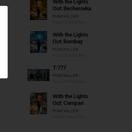
With the Lights
Out: Becherovka
PUNCHILLER
Freeze-Distilled Beer
With the Lights
Out: Bombay
PUNCHILLER
Freeze-Distilled Beer
T-777
PUNCHILLER
Freeze-Distilled Beer
With the Lights
Out: Campari
PUNCHILLER
Freeze-Distilled Beer