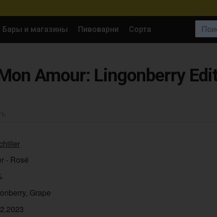
Поиск:
Бары и магазины
Пивоварни
Сорта
on Amour: Lingonberry Edit
ТЬ
hiller
r - Rosé
%
onberry, Grape
02.2023