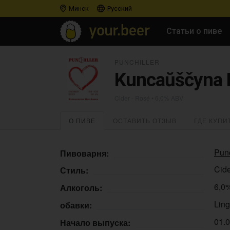
Минск
Русский
Статьи о пиве
PUNCHILLER
Kuncaŭščyna M
Cider - Rosé
• 6,0% ABV
О ПИВЕ
ОСТАВИТЬ ОТЗЫВ
ГДЕ КУПИ
Punc
Пивоварня:
Cide
Стиль:
6,0
Алкоголь:
Ling
обавки:
01.
Начало выпуска: