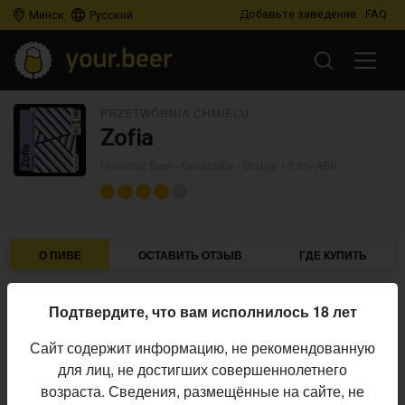
Добавьте заведение
FAQ
Минск
Русский
PRZETWÓRNIA CHMIELU
Zofia
Historical Beer - Grodziskie / Grätzer
• 2,9% ABV
О ПИВЕ
ОСТАВИТЬ ОТЗЫВ
ГДЕ КУПИТЬ
Przetwórnia Chmielu
Пивоварня:
Подтвердите, что вам исполнилось 18 лет
Historical Beer - Grodziskie / Grätzer
Стиль:
Сайт содержит информацию, не рекомендованную
2,9%
Алкоголь:
для лиц, не достигших совершеннолетнего
Начало
возраста. Сведения, размещённые на сайте, не
11.06.2026
выпуска: