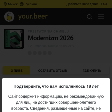
Добавьте заведение
FAQ
Минск
Русский
PRZETWÓRNIA CHMIELU
Modernizm 2026
IPA - Imperial / Double
• 6,8% ABV
О ПИВЕ
ОСТАВИТЬ ОТЗЫВ
ГДЕ КУПИТЬ
Przetwórnia Chmielu
Пивоварня:
Подтвердите, что вам исполнилось 18 лет
IPA - Imperial / Double
Стиль:
Сайт содержит информацию, не рекомендованную
6,8%
Алкоголь:
для лиц, не достигших совершеннолетнего
Начало
возраста. Сведения, размещённые на сайте, не
11.06.2026
выпуска: