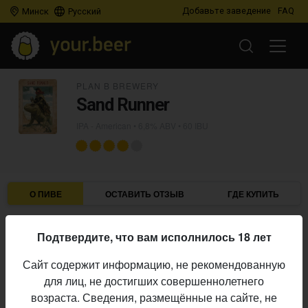
Добавьте заведение
FAQ
Минск
Русский
PLAN B BREWERY
Sand Runner
IPA - American
• 6,8% ABV • 60 IBU
О ПИВЕ
ОСТАВИТЬ ОТЗЫВ
ГДЕ КУПИТЬ
Plan B Brewery
Пивоварня:
Подтвердите, что вам исполнилось 18 лет
IPA - American
Стиль:
Сайт содержит информацию, не рекомендованную
6,8%
Алкоголь:
для лиц, не достигших совершеннолетнего
60 IBU
Горечь:
возраста. Сведения, размещённые на сайте, не
Начало