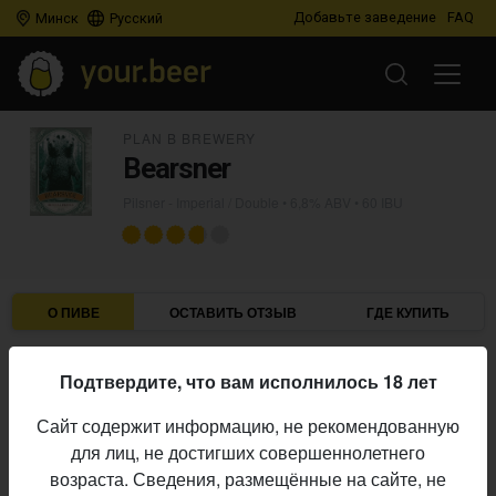
Добавьте заведение
FAQ
Минск
Русский
PLAN B BREWERY
Bearsner
Pilsner - Imperial / Double
• 6,8% ABV • 60 IBU
О ПИВЕ
ОСТАВИТЬ ОТЗЫВ
ГДЕ КУПИТЬ
Plan B Brewery
Пивоварня:
Подтвердите, что вам исполнилось 18 лет
Pilsner - Imperial / Double
Стиль:
Сайт содержит информацию, не рекомендованную
6,8%
Алкоголь:
для лиц, не достигших совершеннолетнего
60 IBU
Горечь:
возраста. Сведения, размещённые на сайте, не
Начало