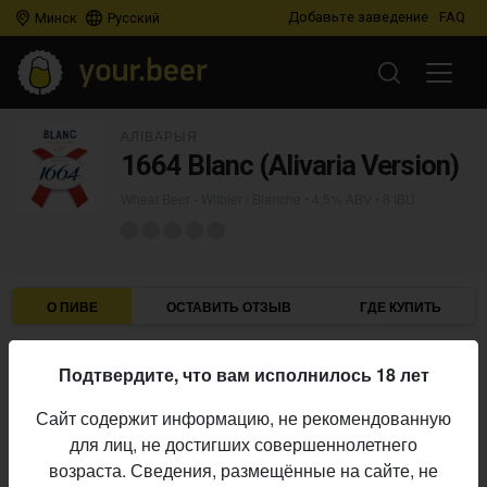
Добавьте заведение
FAQ
Минск
Русский
АЛІВАРЫЯ
1664 Blanc (Alivaria Version)
Wheat Beer - Witbier / Blanche
• 4,5% ABV • 8 IBU
О ПИВЕ
ОСТАВИТЬ ОТЗЫВ
ГДЕ КУПИТЬ
Аліварыя
Пивоварня:
Подтвердите, что вам исполнилось 18 лет
Wheat Beer - Witbier / Blanche
Стиль:
Сайт содержит информацию, не рекомендованную
4,5%
Алкоголь:
для лиц, не достигших совершеннолетнего
8 IBU
Горечь:
возраста. Сведения, размещённые на сайте, не
Начало