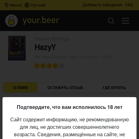
Добавьте заведение
FAQ
Минск
Русский
ПИВНА ЛЕГЕНДА
HazyY
IPA - New England / Hazy
• 5,0% ABV • 10 IBU
О ПИВЕ
ОСТАВИТЬ ОТЗЫВ
ГДЕ КУПИТЬ
Пивна легенда
Пивоварня:
Подтвердите, что вам исполнилось 18 лет
IPA - New England / Hazy
Стиль:
Сайт содержит информацию, не рекомендованную
5,0%
Алкоголь:
для лиц, не достигших совершеннолетнего
10 IBU
Горечь:
возраста. Сведения, размещённые на сайте, не
Начало