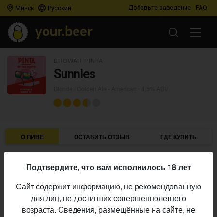
Добавьте заведение
FAQ
Минск
Русский
BROWAR PINTA
Sunnies
Blonde / Golden Ale - American
• 4,5% ABV
О ПИВЕ
ОСТАВИТЬ ОТЗЫВ
ГДЕ КУПИТЬ
Browar Pinta
Пивоварня:
Подтвердите, что вам исполнилось 18 лет
Blonde / Golden Ale - American
Стиль:
Сайт содержит информацию, не рекомендованную
4,5%
Алкоголь:
для лиц, не достигших совершеннолетнего
Начало
возраста. Сведения, размещённые на сайте, не
18.05.2026
выпуска: