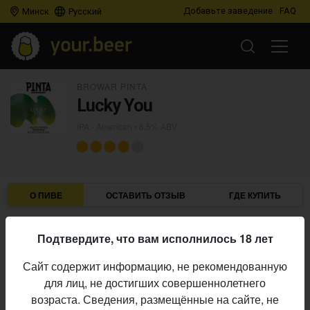
Добавьте заведение
FAQ
Минск
Русский
BROWAR PINTA
Lucky You
IPA - American
• 6,5% ABV
О ПИВЕ
ОСТАВИТЬ ОТЗЫВ
ГДЕ КУПИТЬ
Browar Pinta
Пивоварня:
Подтвердите, что вам исполнилось 18 лет
IPA - American
Стиль:
Сайт содержит информацию, не рекомендованную
6,5%
Алкоголь:
для лиц, не достигших совершеннолетнего
Начало
возраста. Сведения, размещённые на сайте, не
18.05.2026
выпуска: