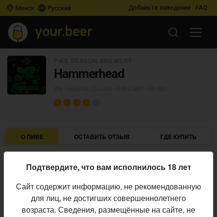
Добавьте заведение
FAQ
Минск
Русский
PIKE SEASON BREWERY
Hammerhead
IPA - Imperial / Double
• 6,8% ABV • 55 IBU
О ПИВЕ
ОСТАВИТЬ ОТЗЫВ
ГДЕ КУПИТЬ
Pike Season Brewery
Пивоварня:
Подтвердите, что вам исполнилось 18 лет
IPA - Imperial / Double
Стиль:
Сайт содержит информацию, не рекомендованную
6,8%
Алкоголь:
для лиц, не достигших совершеннолетнего
55 IBU
Горечь:
возраста. Сведения, размещённые на сайте, не
Начало